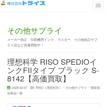
ナ
ビ
ゲ
ー
その他サプライ
シ
ョ
ン
メーカー純正 印刷機用インク、マスター、その他純正サプ
を
ライ品など高価買取中！
切
り
理想科学 RISO SPEDIOイ
替
ンクFIIタイプ ブラック S-
え
8142【高価買取】
・
・
2025-02-07
RISO（理想科学）
その他サプライ
買取強
化商品一覧