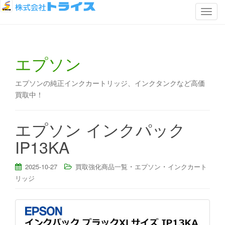
ナ
ビ
ゲ
ー
エプソン
シ
ョ
ン
エプソンの純正インクカートリッジ、インクタンクなど高価
を
買取中！
切
り
エプソン インクパック
替
IP13KA
え
・
・
2025-10-27
買取強化商品一覧
エプソン
インクカート
リッジ