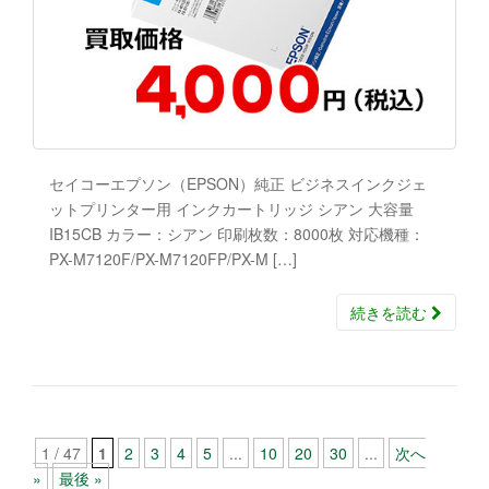
セイコーエプソン（EPSON）純正 ビジネスインクジェ
ットプリンター用 インクカートリッジ シアン 大容量
IB15CB カラー：シアン 印刷枚数：8000枚 対応機種：
PX-M7120F/PX-M7120FP/PX-M […]
続きを読む
1 / 47
1
2
3
4
5
...
10
20
30
...
次へ
»
最後 »