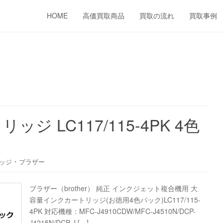
HOME
高価買取商品
買取の流れ
買取事例
！
 LC117/115-4PK 4色
・
ッジ
ブラザー
ブラザー（brother） 純正 インクジェット複合機用 大
容量インクカートリッジ(お徳用4色パック)LC117/115-
4PK 対応機種：MFC-J4910CDW/MFC-J4510N/DCP-
J4215N/DCP-J […]