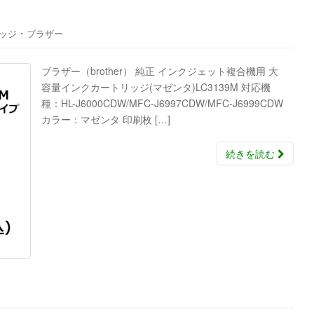
・
ッジ
ブラザー
ブラザー（brother） 純正 インクジェット複合機用 大
容量インクカートリッジ(マゼンタ)LC3139M 対応機
種：HL-J6000CDW/MFC-J6997CDW/MFC-J6999CDW
カラー：マゼンタ 印刷枚 […]
続きを読む