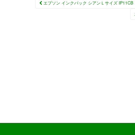
エプソン インクパック シアンＬサイズ IP11C