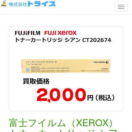
ナ
ビ
ゲ
ー
シ
ョ
ン
を
切
り
替
え
富士フイルム（XEROX）