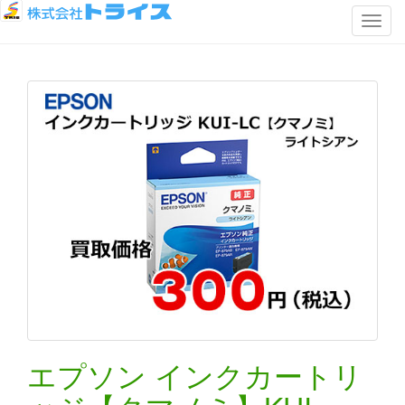
ナ
ビ
ゲ
ー
シ
ョ
ン
を
切
り
替
え
エプソン インクカートリ